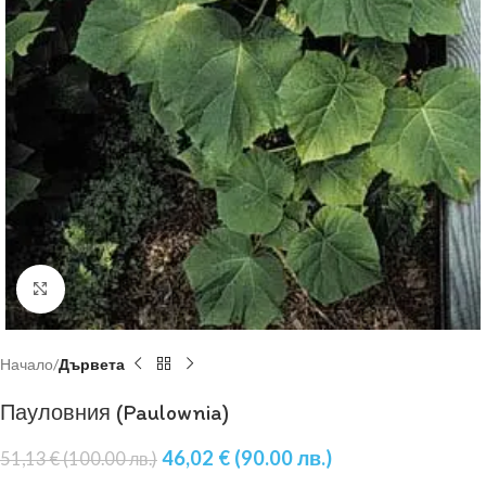
Увеличи
Начало
Дървета
Пауловния (Paulownia)
46,02
€
(90.00 лв.)
51,13
€
(100.00 лв.)