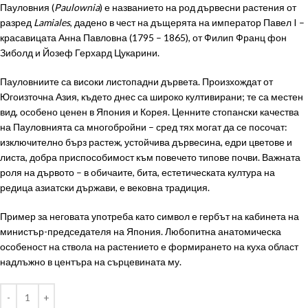
Пауловния (
Paulownia
) е названието на род дървесни растения от
разред
Lamiales
, дадено в чест на дъщерята на
император
Павел I
–
красавицата
Анна Павловна
(1795 – 1865), от Филип Франц фон
Зиболд и Йозеф Герхард Цукарини.
Пауловниите са високи
листопадни дървета
. Произхождат от
Югоизточна Азия
, където днес са широко култивирани; те са местен
вид, особено ценен в
Япония
и
Корея
. Ценните стопански качества
на Пауловнията са многобройни – сред тях могат да се посочат:
изключително бърз растеж, устойчива дървесина, едри цветове и
листа, добра
приспособимост
към повечето типове
почви
. Важната
роля на дървото – в обичаите,
бита
,
естетическата
култура на
редица азиатски държави, е вековна традиция.
Пример за неговата употреба като
символ
е гербът на кабинета на
министър-председателя на Япония. Любопитна анатомическа
особеност на ствола на растението е формирането на куха област
надлъжно в центъра на сърцевината му.