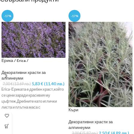
-17%
-17%
Ерика / Erica /
Декоративни храсти за
алпинеуми
5,83
€
(11.40 лв.)
7,00
€
(13.69 лв.)
Erica-Ериката е дребен храст,който
се цени заради красивия му
цъфтеж.Дребните като иглички
листа и плътна маса с
Къри
камбановидни цветове го
Декоративни храсти за
алпинеуми
2,50
€
(4.89 лв.)
3,00
€
(5.87 лв.)