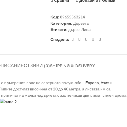
Сравни
Добави в любими
Код:
89655563214
Категория:
Дървета
Етикети:
дърво
,
Липа
Сподели:
ОПИСАНИЕ
ОТЗИВИ (0)
SHIPPING & DELIVERY
а е в умерения пояс на северното полукълбо –
Европа
,
Азия
и
Липите достигат височина от 20 до 40 метра, a листата им са
 приличат на малки чадърчета с жълтеникав цвят, имат силен аромат