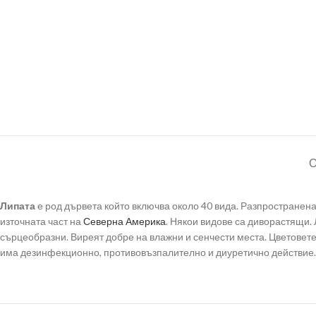
Липата
е род дървета който включва около 40 вида. Разпространен
източната част на
Северна Америка
. Някои видове са диворастящи. 
сърцеобразни. Виреят добре на влажни и сенчести места. Цветовете
има дезинфекционно, противовъзпалително и диуретично действие.