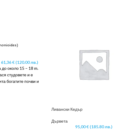
nonioides)
61,36
€
(120.00 лв.)
 до около 15 – 18 m.
ся студовете и е
та богатите почви и
ве места. Затова е
закътано място в
ете. Привлича
ата си корона и
Ливански Кедър
и листа. Цъфти след
ли 3 метра височина в
Дървета
95,00
€
(185.80 лв.)
ни с големи бели и