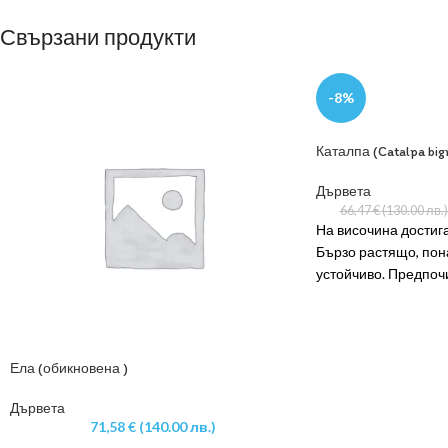
Свързани продукти
-8%
Каталпа (Catalpa big
Дървета
66,47
€
(130.00 лв.)
На височина достига
Бързо растящо, пона
устойчиво. Предпочи
защитените от ветро
добре да се сее на 
дворовете и парков
вниманието с красив
Ела (обикновена )
големите сърцевидн
като стане на 5 г. и
Дървета
71,58
€
(140.00 лв.)
средата на месец ю