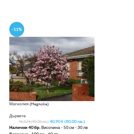
-11%
-10%
Магнолия (Magnolia)
Дървета
40,90
€
(80.00 лв.)
46,02
€
(90.00 лв.)
Налични 40 бр.
Височина - 50 см - 30 лв
Височина - 100 см - 60 лв.