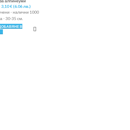
 за алпинеуми
3,10
€
(6.06 лв.)
)
ичени - налични 1000
а - 30-35 см.
ДОБАВЯНЕ В