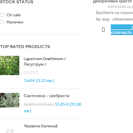
Декоративни храсти
STOCK STATUS
3,50
€
(6.85 лв.
Бройките са огран
On sale
бр. вид - обикновен
Наличен
КОЛИЧКАТА
TOP RATED PRODUCTS
Ligustrum Ovalifolium /
Лигуструм /
1,60
€
(3.13 лв.)
Сантолина - сребриста
15,85
€
(31.00
16,87
€
(33.00 лв.)
лв.)
Червена Калина2