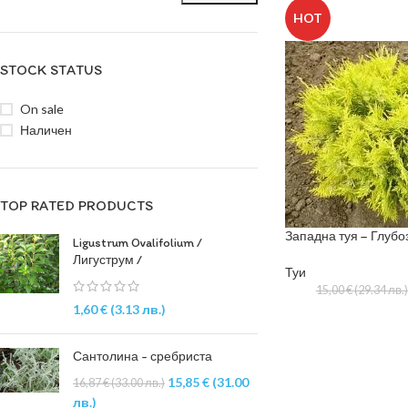
HOT
STOCK STATUS
On sale
Наличен
TOP RATED PRODUCTS
Западна туя – Глубоз
Ligustrum Ovalifolium /
Лигуструм /
Туи
15,00
€
(29.34 лв.)
1,60
€
(3.13 лв.)
Сантолина - сребриста
15,85
€
(31.00
16,87
€
(33.00 лв.)
лв.)