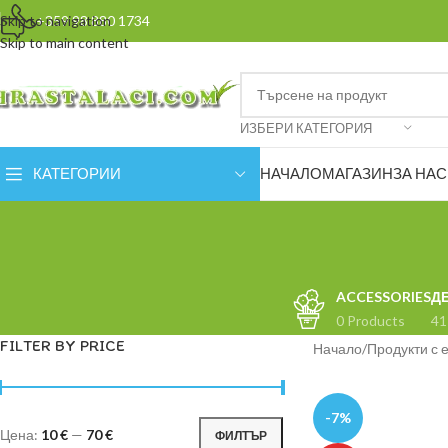
Skip to navigation
+359 98 880 1734
Skip to main content
ИЗБЕРИ КАТЕГОРИЯ
КАТЕГОРИИ
НАЧАЛО
МАГАЗИН
ЗА НАС
ACCESSORIES
Д
0 Products
41
FILTER BY PRICE
Начало
Продукти с 
-7%
Цена:
10 €
—
70 €
ФИЛТЪР