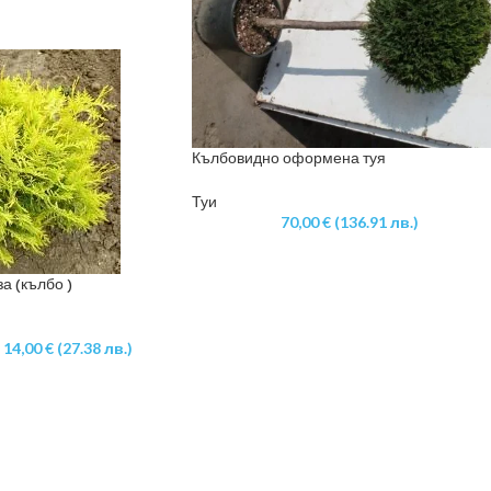
Кълбовидно оформена туя
Туи
70,00
€
(136.91 лв.)
а (кълбо )
14,00
€
(27.38 лв.)