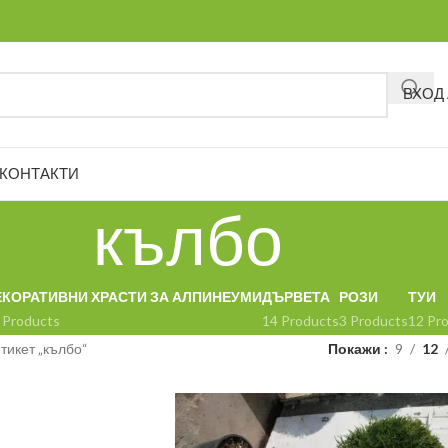
ВХОД
КОНТАКТИ
кълбо
ЕКОРАТИВНИ ХРАСТИ ЗА АЛПИНЕУМИ
ДЪРВЕТА
РОЗИ
ТУИ
 Products
14 Products
3 Products
12 Pr
етикет „кълбо“
Покажи
9
12